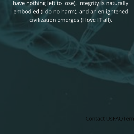
have nothing left to lose), integrity is naturally
embodied (I do no harm), and an enlightened
civilization emerges (I love IT all).
Contact Us
FAQ
Term