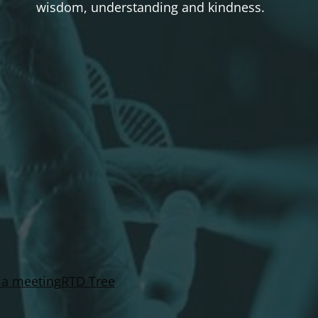
wisdom, understanding and kindness.
 a meeting
RTD Tree