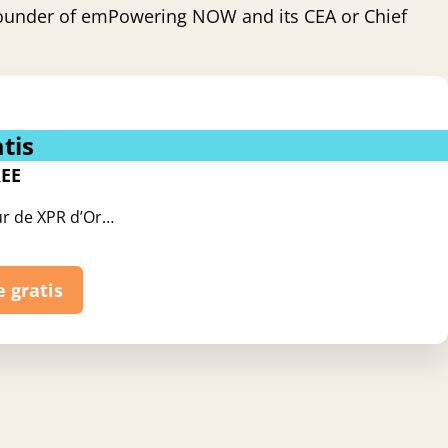
founder of emPowering NOW and its CEA or Chief
tis
EE
ur de XPR d’Or…
e gratis