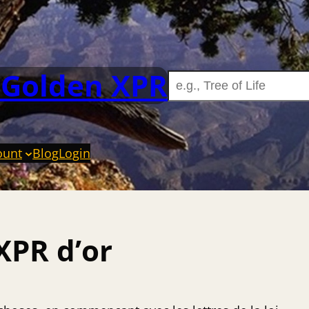
 Golden XPR
ount
Blog
Login
XPR d’or