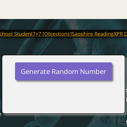
chool Student
7×7 [Objections]
Sapphire Reading
XPR 
Generate Random Number
e