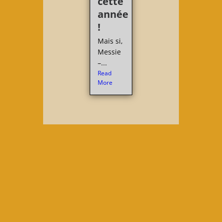
cette
année
!
Mais si,
Messie
–...
Read
More