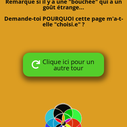
Remarque
si il y a une "bouchée" qui a un
goût étrange...
Demande-toi
POURQUOI cette page m'a-t-
elle "choisi.e" ?
Clique ici pour un
autre tour