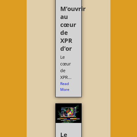
M’ouvrir
au
cœur
de
XPR
d’or
Le
cœur
de
XPR...
Read
More
Le