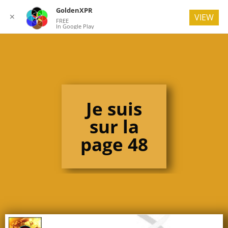
GoldenXPR
✕
VIEW
FREE
In Google Play
Je suis
sur la
page 48