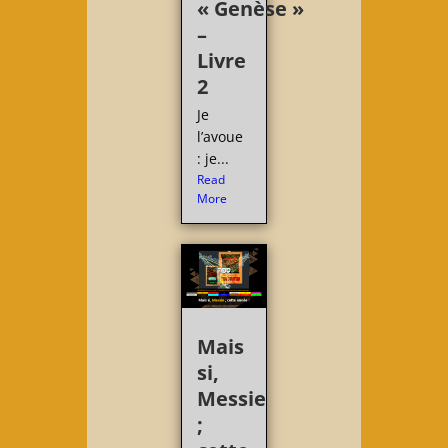
« Genèse »
–
Livre
2
Je
l’avoue
: je...
Read
More
Mais
si,
Messie
;