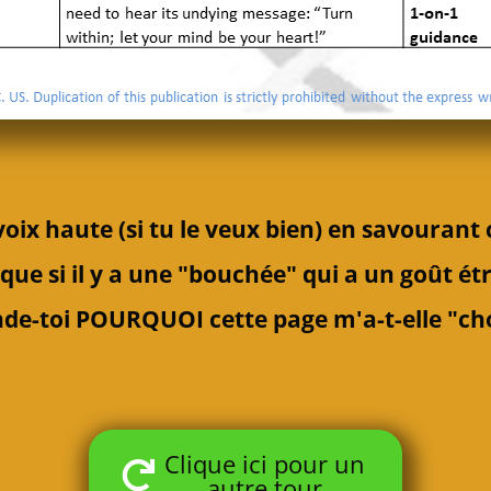
voix haute (si tu le veux bien) en savourant
rque
si il y a une "bouchée" qui a un goût ét
de-toi
POURQUOI cette page m'a-t-elle "choi
Clique ici pour un
autre tour