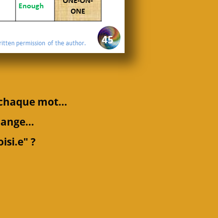
 chaque mot...
range...
si.e" ?