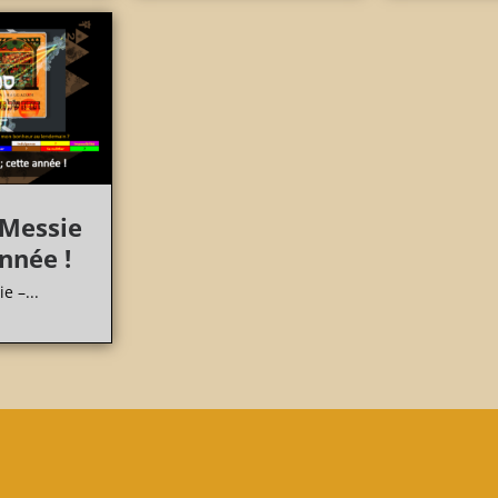
 Messie
année !
e –...