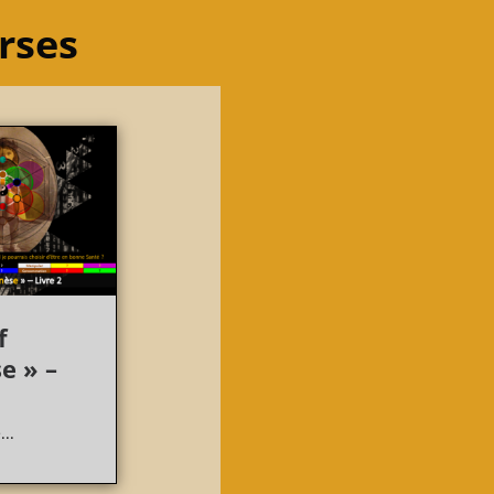
urses
f
e » –
...