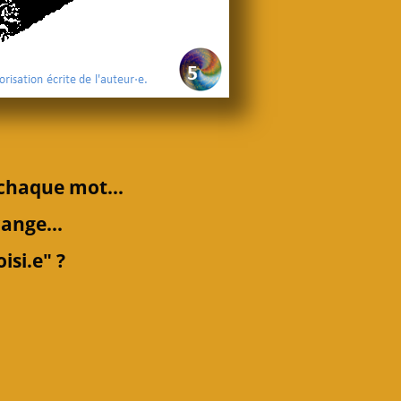
 chaque mot...
range...
si.e" ?