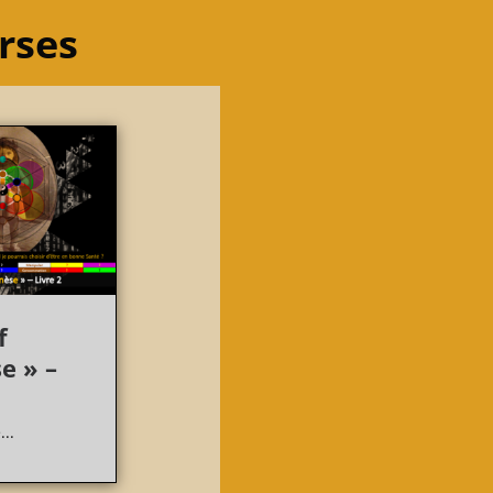
urses
f
e » –
...