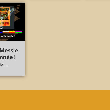
 Messie
année !
e –...