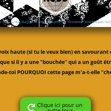
voix haute (si tu le veux bien) en savourant
rque
si il y a une "bouchée" qui a un goût ét
de-toi
POURQUOI cette page m'a-t-elle "choi
Clique ici pour un
autre tour